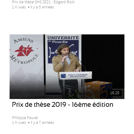
Prix de thèse SHS 2021 : Edgard Rizik
1 K vues
Il y a 5 années
16:28
Prix de thèse 2019 - 16ème édition
Philippe Fauvel
1 K vues
Il y a 7 années