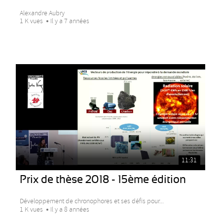
Alexandre Aubry
1 K vues
Il y a 7 années
11:31
Prix de thèse 2018 - 15ème édition
Développement de chronophores et ses défis pour...
1 K vues
Il y a 8 années