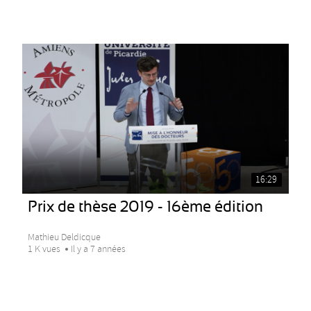
16:29
Prix de thèse 2019 - 16ème édition
Mathieu Deldicque
1 K vues
Il y a 7 années