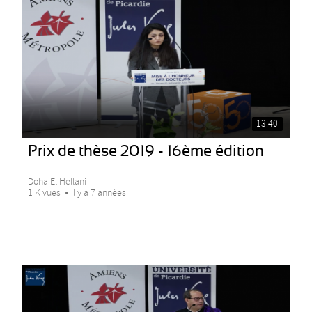
13:40
Prix de thèse 2019 - 16ème édition
Doha El Hellani
1 K vues
Il y a 7 années