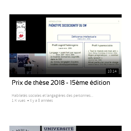
10:14
Prix de thèse 2018 - 15ème édition
Habiletés sociales et langagières des personnes...
1 K vues
Il y a 8 années