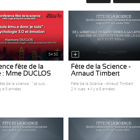
54:50
nce fête de la
Fête de la Science -
e : Mme DUCLOS
Arnaud Timbert
te de la science : "Je suis...
Fête de la Science - Arnaud Timbert
 y a 5 années
2 K vues
Il y a 6 années