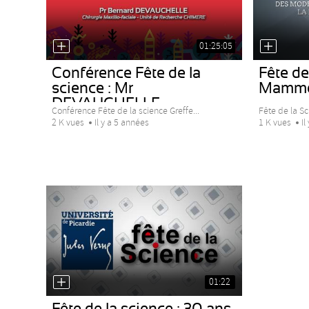
01:25:05
Conférence Fête de la
Fête de
science : Mr
Mamme
DEVAUCHELLE
Conférence Fête de la science Greffe...
Fête de la S
2 K vues
Il y a 5 années
1 K vues
Il
01:22
Fête de la science : 30 ans