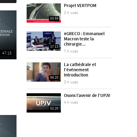
Projet VERTPOM
3 K vues
03:59
#GRECO : Emmanuel
Macron teste la
chirurgie...
17:13
7 K vues
47:15
La cathédrale et
l’événement
Introduction
08:20
3 K vues
Osons l’avenir de l’UPJV
4 K vues
02:20