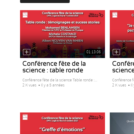
01:13:06
Conférence fête de la
Confére
science : table ronde
scienc
Conférence fête de la science Table ronde :...
Conférence fê
2 K vues
Il y a 5 années
2 K vues
Il