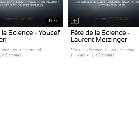
49:33
 la Science - Youcef
Fête de la Science -
ri
Laurent Metzinger
cience - Youcef Mammeri
Fête de la Science - Laurent Metzinger
 y a 6 années
1 K vues
Il y a 6 années