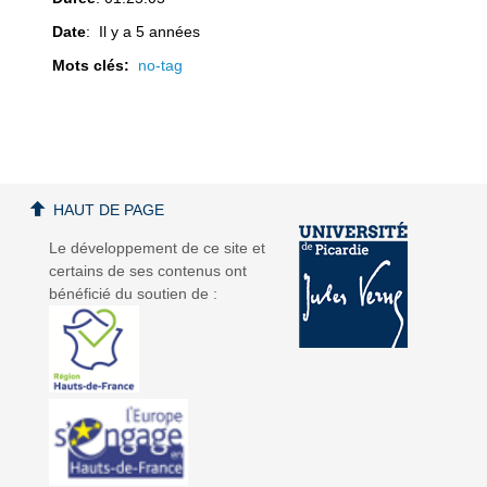
Date
: Il y a 5 années
Mots clés:
no-tag
a
a
HAUT DE PAGE
Le développement de ce site et
v
v
certains de ses contenus ont
bénéficié du soutien de :
i
i