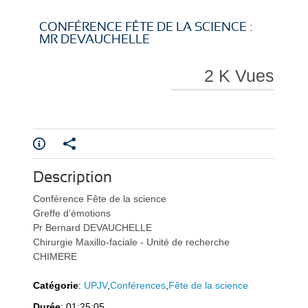
i
i
CONFÉRENCE FÊTE DE LA SCIENCE :
MR DEVAUCHELLE
2 K Vues
r
r
Description
e
e
Conférence Fête de la science
Greffe d’émotions
Pr Bernard DEVAUCHELLE
Chirurgie Maxillo-faciale - Unité de recherche
CHIMERE
l
l
Catégorie
:
UPJV
,
Conférences
,
Fête de la science
Durée
: 01:25:05