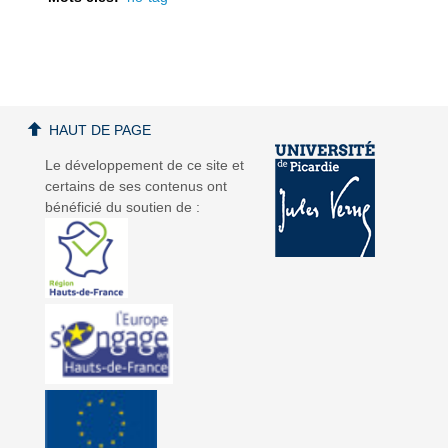
a
a
HAUT DE PAGE
Le développement de ce site et
certains de ses contenus ont
bénéficié du soutien de :
v
v
i
i