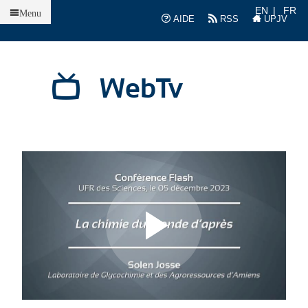
Accueil
EN
FR
Menu
AIDE
RSS
UPJV
WebTv
L
L