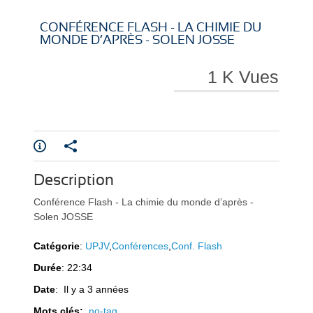
i
i
CONFÉRENCE FLASH - LA CHIMIE DU
MONDE D’APRÈS - SOLEN JOSSE
1 K Vues
r
r
Description
e
e
Conférence Flash - La chimie du monde d’après -
Solen JOSSE
Catégorie
:
UPJV
,
Conférences
,
Conf. Flash
Durée
: 22:34
l
l
Date
: Il y a 3 années
Mots clés:
no-tag