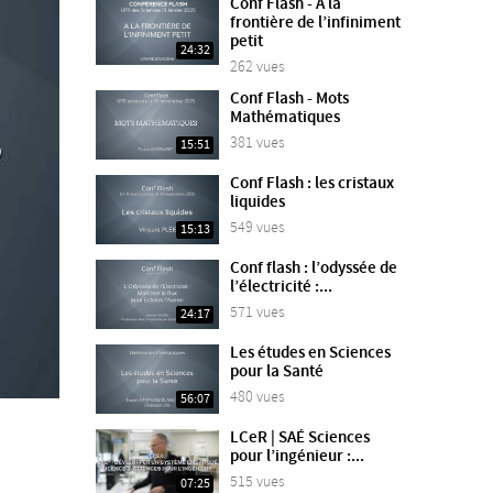
Conf Flash - A la
frontière de l’infiniment
petit
24:32
262 vues
Conf Flash - Mots
Mathématiques
381 vues
15:51
Conf Flash : les cristaux
liquides
549 vues
15:13
Conf flash : l’odyssée de
l’électricité :...
571 vues
24:17
Les études en Sciences
pour la Santé
480 vues
56:07
LCeR | SAÉ Sciences
pour l’ingénieur :...
515 vues
07:25