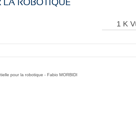
 LA ROBOTIQUE
e
e
1 K V
l
l
tielle pour la robotique - Fabio MORBIDI
a
a