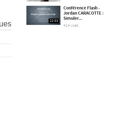
Conférence Flash -
Jordan CARACOTTE :
Simuler...
22:53
ues
414 vues