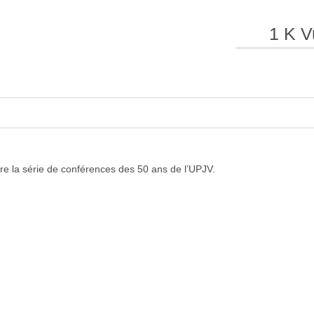
1 K V
e
e
l
l
 la série de conférences des 50 ans de l’UPJV.
a
a