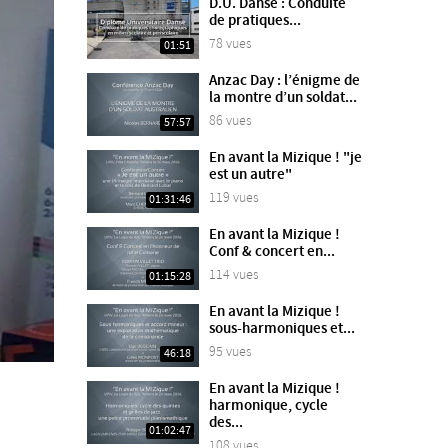
D.U. Danse : Conduite
de pratiques...
78 vues
01:51
Anzac Day : l’énigme de
la montre d’un soldat...
86 vues
57:57
En avant la Mizique ! "je
est un autre"
119 vues
01:31:46
En avant la Mizique !
Conf & concert en...
114 vues
01:15:28
En avant la Mizique !
sous-harmoniques et...
95 vues
46:18
En avant la Mizique !
harmonique, cycle
des...
01:02:47
108 vues