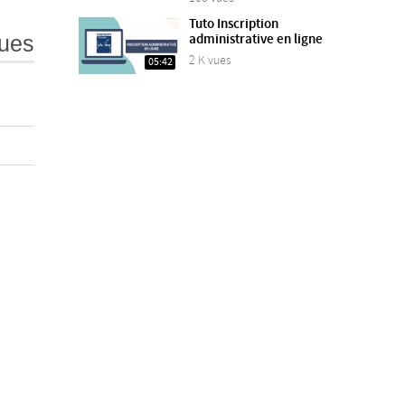
Tuto Inscription
administrative en ligne
ues
2 K vues
05:42