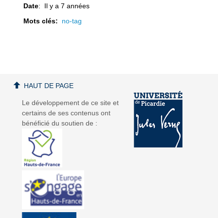
Date
: Il y a 7 années
Mots clés:
no-tag
a
a
HAUT DE PAGE
Le développement de ce site et
certains de ses contenus ont
v
v
bénéficié du soutien de :
i
i