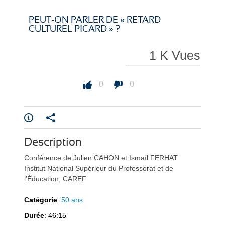
i
i
PEUT-ON PARLER DE « RETARD
CULTUREL PICARD » ?
1 K Vues
r
r
0
0
e
e
Description
Conférence de Julien CAHON et Ismaïl FERHAT
Institut National Supérieur du Professorat et de
l’Éducation, CAREF
Catégorie
:
50 ans
l
l
Durée
: 46:15