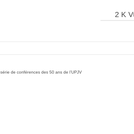
2 K V
e
e
l
l
 série de conférences des 50 ans de l’UPJV
a
a