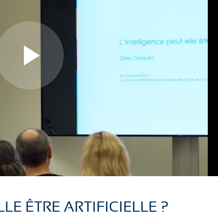
L
L
i
i
r
r
LE ÊTRE ARTIFICIELLE ?