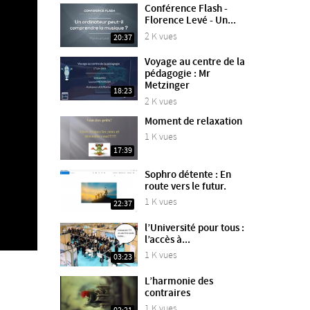
Conférence Flash -
Florence Levé - Un...
2 K vues
20:37
Voyage au centre de la
pédagogie : Mr
Metzinger
18:23
2 K vues
Moment de relaxation
1 K vues
17:39
Sophro détente : En
route vers le futur.
1 K vues
22:37
l’Université pour tous :
l’accès à...
1 K vues
03:23
L’harmonie des
contraires
1 K vues