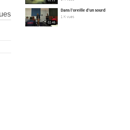
02:21
Dans l’oreille d’un sourd
ues
1 K vues
02:46