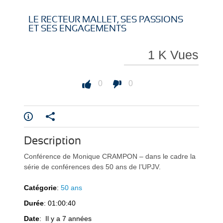
i
i
LE RECTEUR MALLET, SES PASSIONS
ET SES ENGAGEMENTS
1 K Vues
r
r
0
0
e
e
Description
Conférence de Monique CRAMPON – dans le cadre la
série de conférences des 50 ans de l’UPJV.
Catégorie
:
50 ans
Durée
: 01:00:40
l
l
Date
: Il y a 7 années