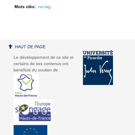
Mots clés:
no-tag
a
a
HAUT DE PAGE
Le développement de ce site et
certains de ses contenus ont
bénéficié du soutien de :
v
v
i
i