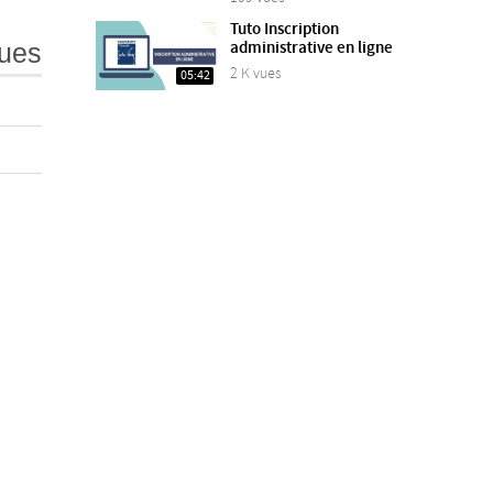
Tuto Inscription
administrative en ligne
ues
2 K vues
05:42