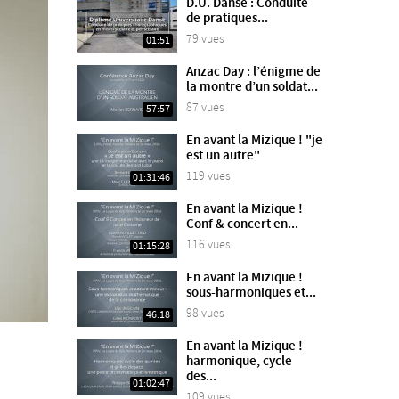
D.U. Danse : Conduite
de pratiques...
79 vues
01:51
Anzac Day : l’énigme de
la montre d’un soldat...
87 vues
57:57
En avant la Mizique ! "je
est un autre"
119 vues
01:31:46
En avant la Mizique !
Conf & concert en...
116 vues
01:15:28
En avant la Mizique !
sous-harmoniques et...
98 vues
46:18
En avant la Mizique !
harmonique, cycle
des...
01:02:47
109 vues