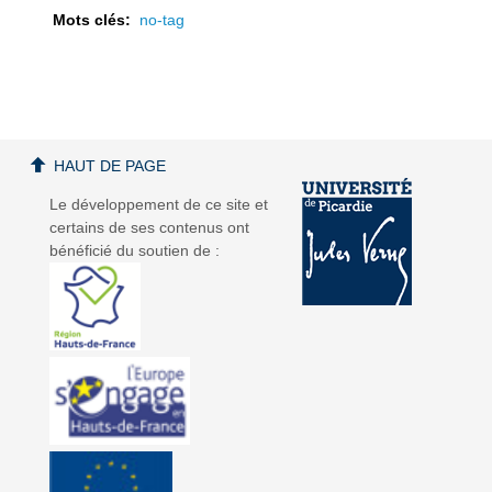
Mots clés:
no-tag
a
a
HAUT DE PAGE
Le développement de ce site et
certains de ses contenus ont
bénéficié du soutien de :
v
v
i
i