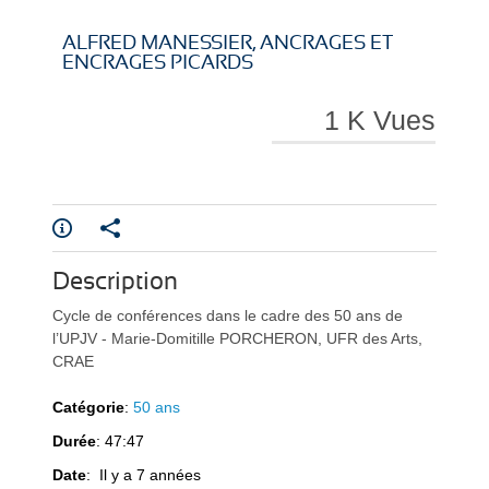
i
i
ALFRED MANESSIER, ANCRAGES ET
ENCRAGES PICARDS
1 K Vues
r
r
Description
e
e
Cycle de conférences dans le cadre des 50 ans de
l’UPJV - Marie-Domitille PORCHERON, UFR des Arts,
CRAE
Catégorie
:
50 ans
Durée
: 47:47
l
l
Date
: Il y a 7 années