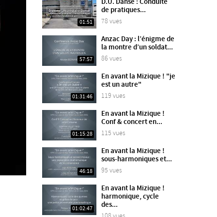
D.U. Danse : Conduite
de pratiques...
78 vues
01:51
Anzac Day : l’énigme de
la montre d’un soldat...
86 vues
57:57
En avant la Mizique ! "je
est un autre"
119 vues
01:31:46
En avant la Mizique !
Conf & concert en...
115 vues
01:15:28
En avant la Mizique !
sous-harmoniques et...
95 vues
46:18
En avant la Mizique !
harmonique, cycle
des...
01:02:47
108 vues