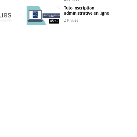
Tuto Inscription
administrative en ligne
ues
2 K vues
05:42