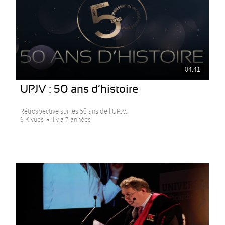
04:41
UPJV : 50 ans d’histoire
Rétrospective sur les 50 ans de l’UPJV.
6 K vues
Il y a 7 années