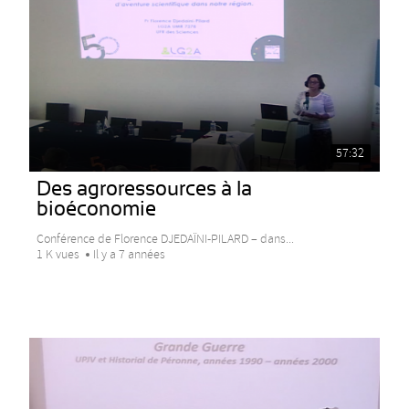
57:32
Des agroressources à la
bioéconomie
Conférence de Florence DJEDAÏNI-PILARD – dans...
1 K vues
Il y a 7 années