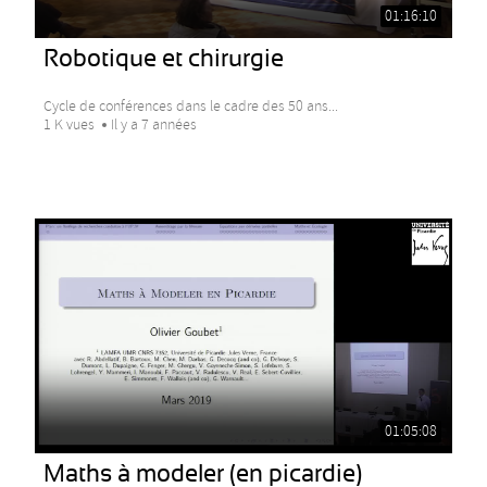
01:16:10
Robotique et chirurgie
Cycle de conférences dans le cadre des 50 ans...
1 K vues
Il y a 7 années
01:05:08
Maths à modeler (en picardie)