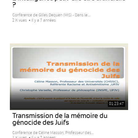
?
Conférence de Gilles Dequen (MIS) - Dans le...
2 K vues
Il y a 7 années
01:23:47
Transmission de la mémoire du
génocide des Juifs
Conférence de Céline Masson, Professeur des...
1 K vues
Il y a 7 années