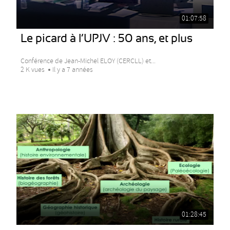
01:07:58
Le picard à l’UPJV : 50 ans, et plus
Conférence de Jean-Michel ELOY (CERCLL) et...
2 K vues
Il y a 7 années
01:28:45