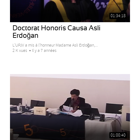
01:34:18
Doctorat Honoris Causa Asli
Erdoğan
L’UPJV a mis à l’honneur Madame Asli Erdoğan,...
2 K vues
Il y a 7 années
01:00:40