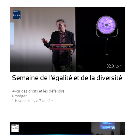
02:07:57
Semaine de l'égalité et de la diversité
Avoir des droits et les défendre
Protéger...
1 K vues
Il y a 7 années