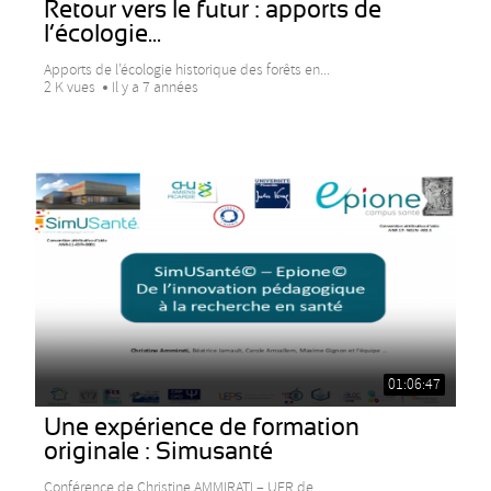
Retour vers le futur : apports de
l’écologie...
Apports de l’écologie historique des forêts en...
2 K vues
Il y a 7 années
01:06:47
Une expérience de formation
originale : Simusanté
Conférence de Christine AMMIRATI – UFR de...