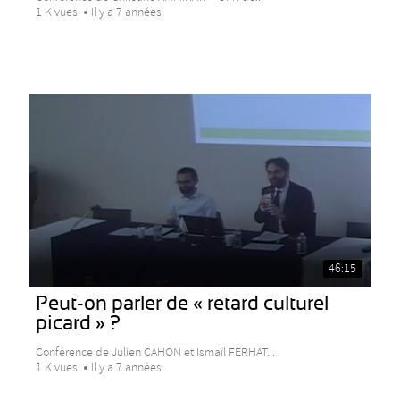
1 K vues
Il y a 7 années
46:15
Peut-on parler de « retard culturel
picard » ?
Conférence de Julien CAHON et Ismaïl FERHAT...
1 K vues
Il y a 7 années