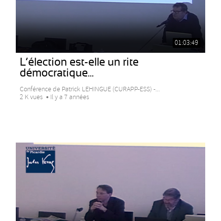
01:03:49
L’élection est-elle un rite
démocratique...
Conférence de Patrick LEHINGUE (CURAPP-ESS) -...
2 K vues
Il y a 7 années