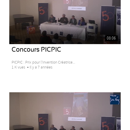
08:06
Concours PICPIC
PICPIC : Prix pour l’Invention Créatrice...
1 K vues
Il y a 7 années