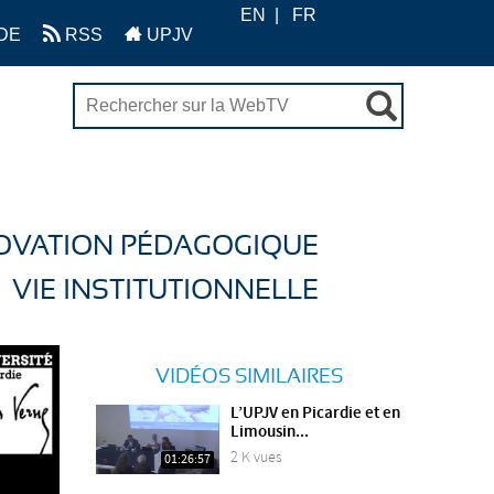
EN
FR
DE
RSS
UPJV
OVATION PÉDAGOGIQUE
VIE INSTITUTIONNELLE
VIDÉOS SIMILAIRES
L’UPJV en Picardie et en
Limousin...
2 K vues
01:26:57