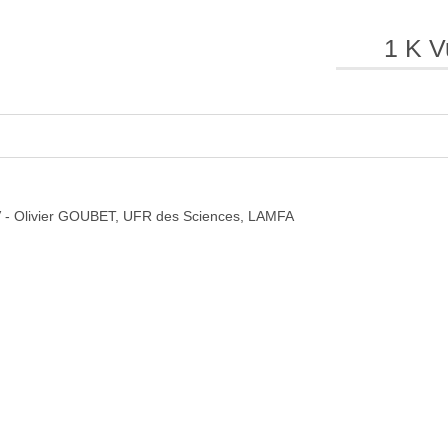
1 K V
e
e
l
l
JV - Olivier GOUBET, UFR des Sciences, LAMFA
a
a