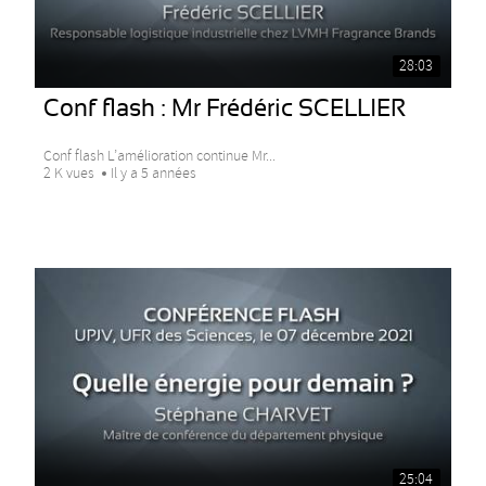
28:03
Conf flash : Mr Frédéric SCELLIER
Conf flash L’amélioration continue Mr...
2 K vues
Il y a 5 années
25:04