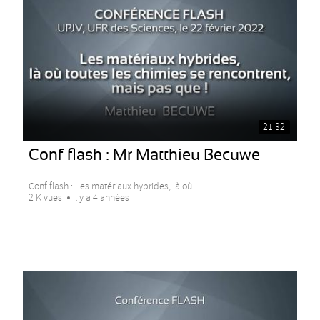
21:32
Conf flash : Mr Matthieu Becuwe
Conf flash : Les matériaux hybrides, là où...
2 K vues
Il y a 4 années