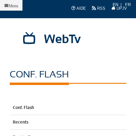
Accueil
EN
FR
Menu
AIDE
RSS
UPJV
WebTv
CONF. FLASH
Conf. Flash
Recents