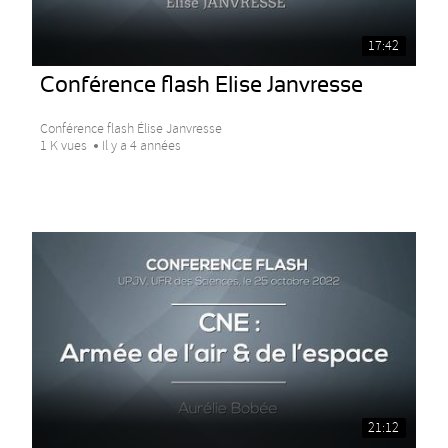
17:42
Conférence flash Elise Janvresse
Conférence flash Élise Janvresse
1 K vues
Il y a 4 années
21:12