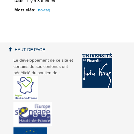
Date
: Il y a 3 années
Mots clés:
no-tag
a
a
HAUT DE PAGE
Le développement de ce site et
certains de ses contenus ont
v
v
bénéficié du soutien de :
i
i