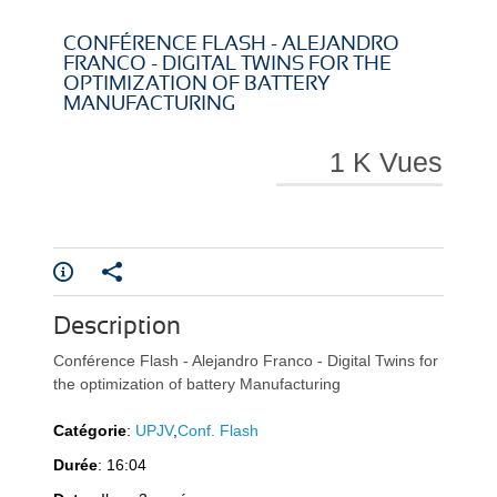
i
i
CONFÉRENCE FLASH - ALEJANDRO
FRANCO - DIGITAL TWINS FOR THE
OPTIMIZATION OF BATTERY
MANUFACTURING
r
r
1 K Vues
e
e
Description
Conférence Flash - Alejandro Franco - Digital Twins for
the optimization of battery Manufacturing
Catégorie
:
UPJV
,
Conf. Flash
l
l
Durée
: 16:04