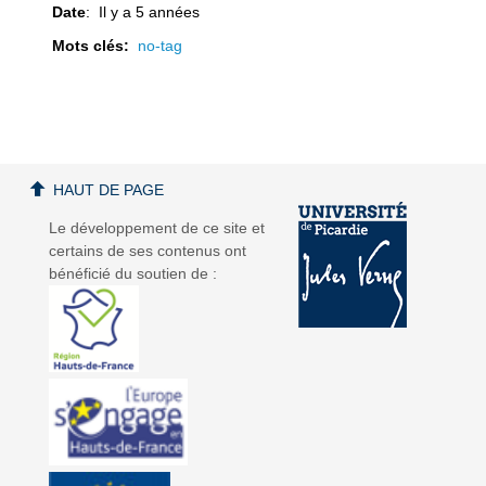
Date
: Il y a 5 années
Mots clés:
no-tag
a
a
HAUT DE PAGE
Le développement de ce site et
certains de ses contenus ont
v
v
bénéficié du soutien de :
i
i