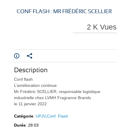
i
i
CONF FLASH : MR FRÉDÉRIC SCELLIER
2 K Vues
r
r
Description
e
e
Conf flash
L’amélioration continue
Mr Frédéric SCELLIER, responsable logistique
industrielle chez LVMH Fragrance Brands
le 11 janvier 2022
Catégorie
:
UPJV
,
Conf. Flash
l
l
Durée
: 28:03