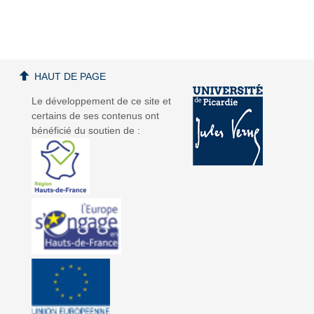
a
a
HAUT DE PAGE
Le développement de ce site et
certains de ses contenus ont
bénéficié du soutien de :
v
v
i
i