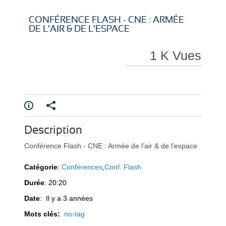
i
i
CONFÉRENCE FLASH - CNE : ARMÉE
DE L’AIR & DE L’ESPACE
1 K Vues
r
r
Description
e
e
Conférence Flash - CNE : Armée de l’air & de l’espace
Catégorie
:
Conférences
,
Conf. Flash
Durée
: 20:20
Date
: Il y a 3 années
l
l
Mots clés:
no-tag