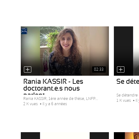
02:33
Rania KASSIR - Les
Se déte
doctorant.e.s nous
parlent...
Se détendre 
Rania KASSIR, 1ère année de thèse, LNFP...
1 K vues
Il
2 K vues
Il y a 6 années