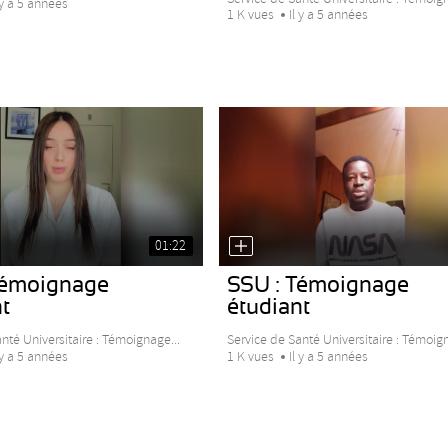
 y a 5 années
1 K vues
Il y a 5 années
01:22
Témoignage
SSU : Témoignage
t
étudiant
nté Universitaire : Témoignage...
Service de Santé Universitaire : Témoign
 y a 5 années
1 K vues
Il y a 5 années