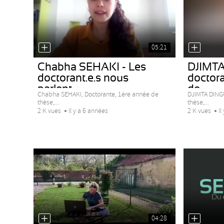
05:21
Chabha SEHAKI - Les
DJIMTA
doctorant.e.s nous
doctora
parlent...
de...
Chabha SEHAKI, Doctorante, 1ère année de
DJIMTA DING
thèse,...
thèse,...
2 K vues
Il y a 6 années
2 K vues
Il
04:28