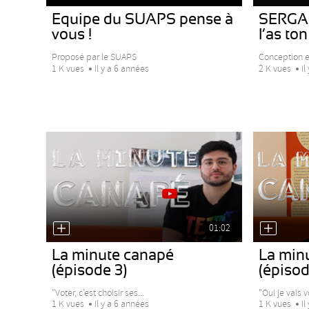
Equipe du SUAPS pense à
SERGAP
vous !
l’as ton
Proposé par le SUAPS
Conception et
1 K vues
Il y a 6 années
2 K vues
Il
01:02
La minute canapé
La min
(épisode 3)
(épisod
"Voter, c’est choisir ses...
"Oui je vais v
1 K vues
Il y a 6 années
1 K vues
Il