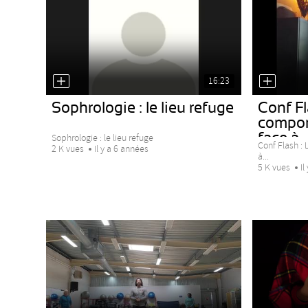
16:23
Sophrologie : le lieu refuge
Conf Fl
compor
face à...
Sophrologie : le lieu refuge
Conf Flash :
2 K vues
Il y a 6 années
à...
5 K vues
Il