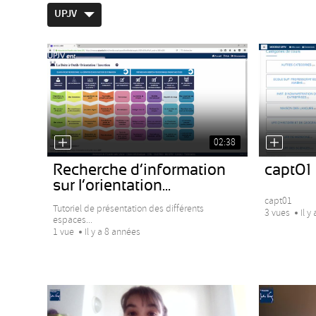
UPJV
02:38
Recherche d’information
capt01
sur l’orientation...
capt01
Tutoriel de présentation des différents
3 vues
Il y
espaces...
1 vue
Il y a 8 années