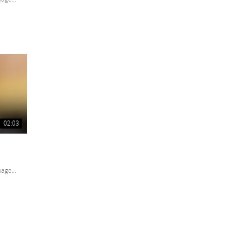
02:03
age...