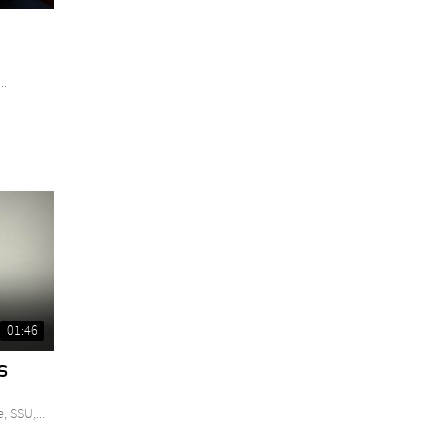
..
01:46
s
 SSU,...