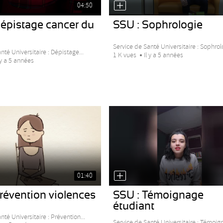
04:50
Dépistage cancer du
SSU : Sophrologie
Service de Santé Universitaire : Sophrol
nté Universitaire : Dépistage...
1 K vues
Il y a 5 années
 y a 5 années
01:40
révention violences
SSU : Témoignage
étudiant
nté Universitaire : Prévention...
Service de Santé Universitaire : Témoign