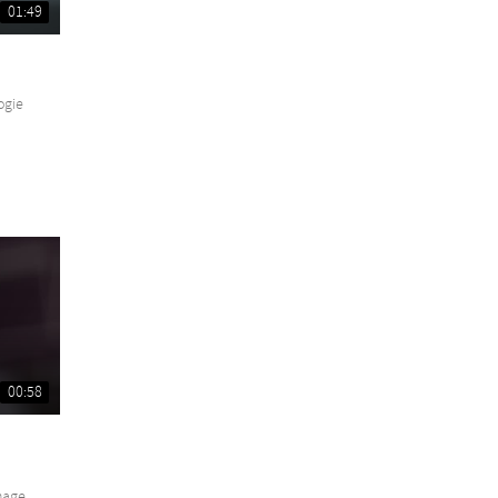
01:49
ogie
00:58
age...