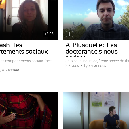
19:08
ash : les
A. Plusquellec Les
tements sociaux
doctorant.e.s nous
parlent...
 Les comportements sociaux face
Antoine Plusquellec, 3eme année de thè
2 K vues
Il y a 6 années
 y a 6 années