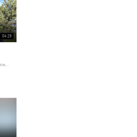
04:29
se,...