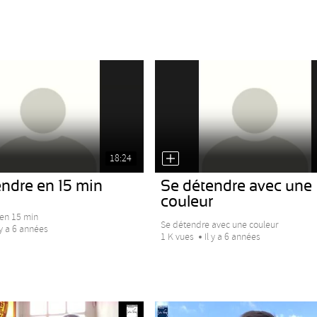
18:24
ndre en 15 min
Se détendre avec une
couleur
en 15 min
Se détendre avec une couleur
 y a 6 années
1 K vues
Il y a 6 années