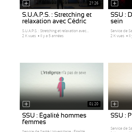
27:26
S.U.A.P.S. : Stretching et
SSU : 
relaxation avec Cédric
sein
S.U.A.P.S. : Stretching et relaxation avec...
Service de Sa
2 K vues
Il y a 5 années
2 K vues
Il
01:20
SSU : Égalité hommes
SSU : P
femmes
Service de Sa
Service de Santé Universitaire : Égalité