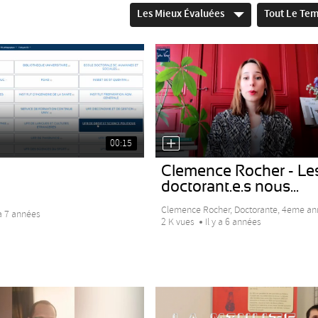
Les Mieux Évaluées
Tout Le Te
00:15
Clemence Rocher - Le
doctorant.e.s nous...
Clemence Rocher, Doctorante, 4eme ann
 a 7 années
2 K vues
Il y a 6 années