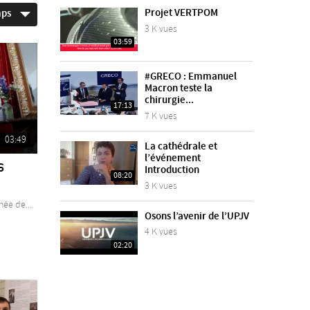
Projet VERTPOM
mps
3 K vues
03:59
#GRECO : Emmanuel
Macron teste la
chirurgie...
17:13
7 K vues
03:49
La cathédrale et
l’événement
s
Introduction
08:20
3 K vues
ée de...
Osons l’avenir de l’UPJV
4 K vues
02:20