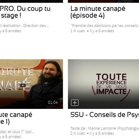
RO. Du coup tu
La minute canapé
 stage !
(épisode 4)
 réalisation : Direction des...
"Prendre des décisions par les conseils.
 y a 6 années
1 K vues
Il y a 6 années
01:04
ute canapé
SSU - Conseils de Psy
e 1)
Texte de : Marine Lemoine (Psychologue,
oter, et vous ?" par...
2 K vues
Il y a 6 années
 y a 6 années