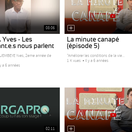
08:06
 Yves - Les
La minute canapé
nt.e.s nous parlent
(épisode 5)
UEMBEYE Yves, 2eme année de
"Améliorer les conditions de la vie...
1 K vues
Il y a 6 années
 y a 6 années
02:11