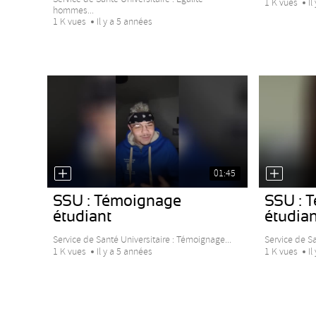
1 K vues
Il
hommes...
1 K vues
Il y a 5 années
01:45
SSU : Témoignage
SSU : 
étudiant
étudian
Service de Santé Universitaire : Témoignage...
Service de Sa
1 K vues
Il y a 5 années
1 K vues
Il