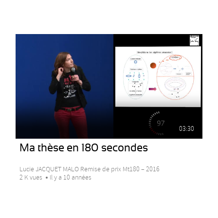
03:30
Ma thèse en 180 secondes
Lucie JACQUET MALO Remise de prix Mt180 – 2016
2 K vues
Il y a 10 années