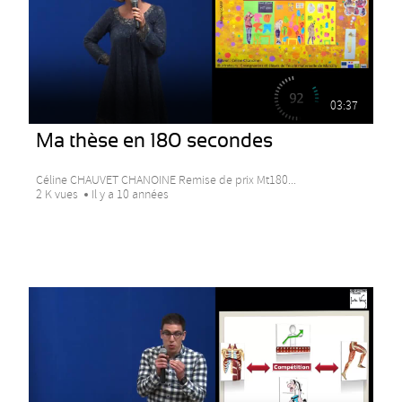
03:37
Ma thèse en 180 secondes
Céline CHAUVET CHANOINE Remise de prix Mt180...
2 K vues
Il y a 10 années