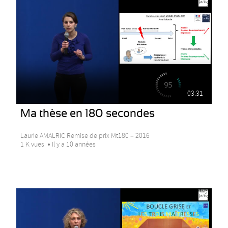
03:31
Ma thèse en 180 secondes
Laurie AMALRIC Remise de prix Mt180 – 2016
1 K vues
Il y a 10 années