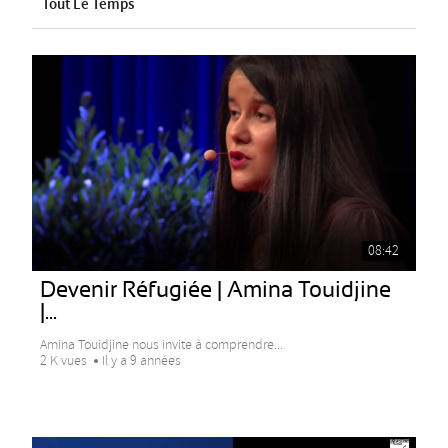
Tout Le Temps
08:42
Devenir Réfugiée | Amina Touidjine
|...
Amina Touidjine nous invite à comprendre...
2 K vues
Il y a 9 années