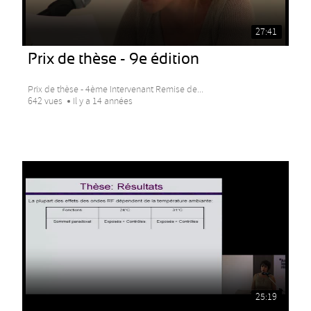
27:41
Prix de thèse - 9e édition
Prix de thèse - 4ème Intervenant Remise de...
642 vues
Il y a 14 années
25:19