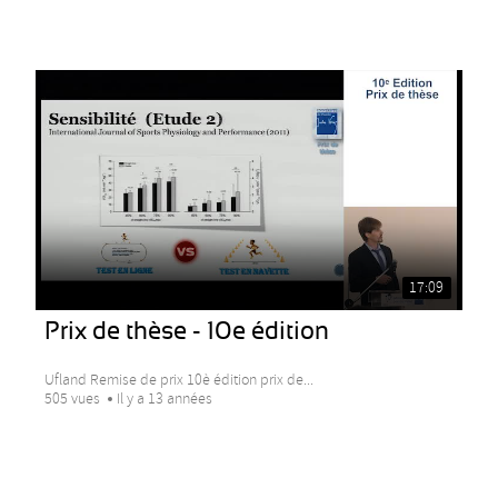
17:09
Prix de thèse - 10e édition
Ufland Remise de prix 10è édition prix de...
505 vues
Il y a 13 années