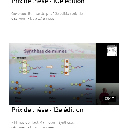
Prix de thèse - 10e édition
Ouverture Remise de prix 10è édition prix de...
632 vues
Il y a 13 années
09:17
Prix de thèse - 12e édition
« Mimes de Haut-Mannoses : Synthèse,...
646 vues
Il y a 11 années