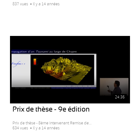
837 vues
Il y a 14 années
24:36
Prix de thèse - 9e édition
Prix de thèse - 8ème Intervenant Remise de...
634 vues
Il y a 14 années