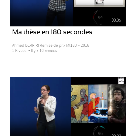
03:35
Ma thèse en 180 secondes
Ahmed BERRIRI Remise de prix Mt180 – 2016
1 K vues
Il y a 10 années