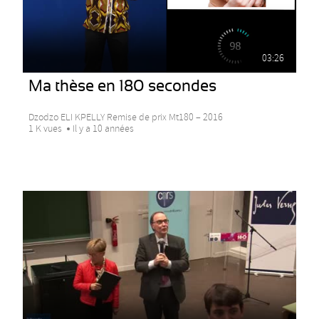
03:26
Ma thèse en 180 secondes
Dzodzo ELI KPELLY Remise de prix Mt180 – 2016
1 K vues
Il y a 10 années