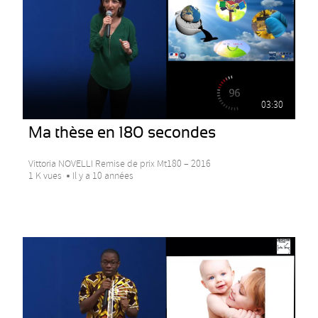
03:30
Ma thèse en 180 secondes
Vittoria NOVELLI Remise de prix Mt180 – 2016
1 K vues
Il y a 10 années