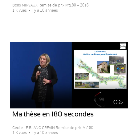
Boris MIRVAUX Remise de prix Mt180 – 2016
1 K vues
Il y a 10 années
03:25
Ma thèse en 180 secondes
Cécile LE BLANC GREVIN Remise de prix Mt180 –...
1 K vues
Il y a 10 années