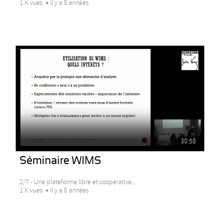
1 K vues
Il y a 8 années
30:58
Séminaire WIMS
2/7 - Une plateforme libre et coopérative...
1 K vues
Il y a 8 années