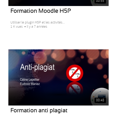
00:55
Formation Moodle H5P
Utiliser le plugin H5P et les activités...
1 K vues
Il y a 7 années
00:48
Formation anti plagiat