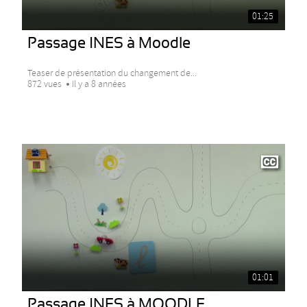
01:25
Passage INES à Moodle
Teaser de présentation du changement de...
872 vues
Il y a 8 années
01:01
Passage INES à MOODLE