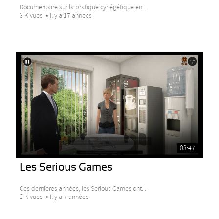
Documentaire sur la pratique cynégétique en...
3 K vues
Il y a 17 années
03:47
Les Serious Games
Ces dernières années, les Serious Games ont...
2 K vues
Il y a 7 années