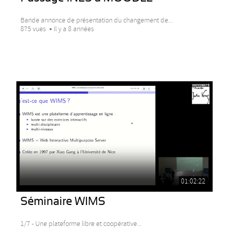
Bande annonce de présentation du changement de...
875 vues
Il y a 8 années
01:02:22
Séminaire WIMS
1/7 - Une plateforme libre et coopérative...