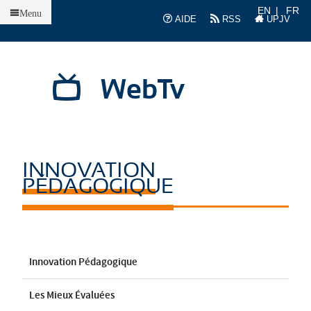
Accueil
EN
FR
Menu
AIDE
RSS
UPJV
WebTv
INNOVATION
PÉDAGOGIQUE
Innovation Pédagogique
Les Mieux Évaluées