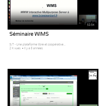
53:54
Séminaire WIMS
5/7 - Une plateforme libre et coopérative...
2 K vues
Il y a 8 années