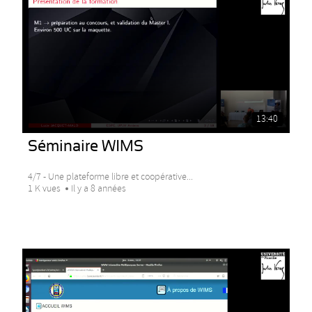
13:40
Séminaire WIMS
4/7 - Une plateforme libre et coopérative...
1 K vues
Il y a 8 années