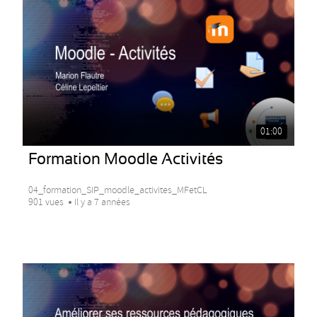
01:00
Formation Moodle Activités
04_formation_SIP_moodle_activites_MFetCL
901 vues
Il y a 7 années