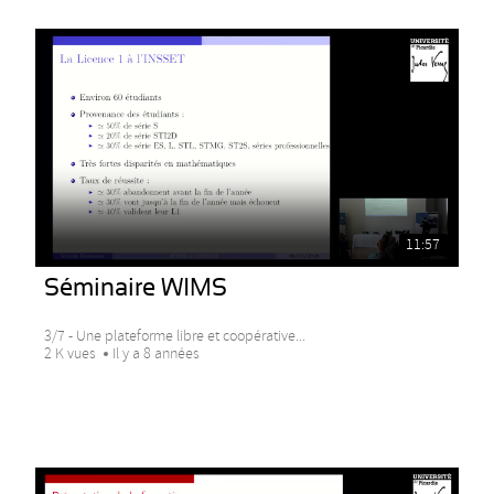
11:57
Séminaire WIMS
3/7 - Une plateforme libre et coopérative...
2 K vues
Il y a 8 années