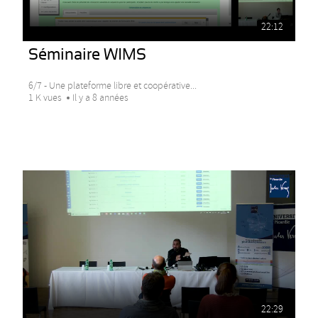
22:12
Séminaire WIMS
6/7 - Une plateforme libre et coopérative...
1 K vues
Il y a 8 années
22:29