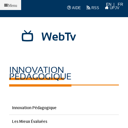
Accueil
EN
FR
Menu
AIDE
RSS
UPJV
WebTv
INNOVATION
PÉDAGOGIQUE
Innovation Pédagogique
Les Mieux Évaluées