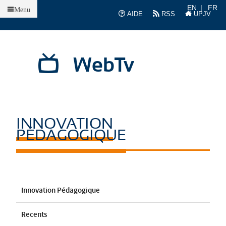
Accueil
EN
FR
Menu
AIDE
RSS
UPJV
WebTv
INNOVATION
PÉDAGOGIQUE
Innovation Pédagogique
Recents