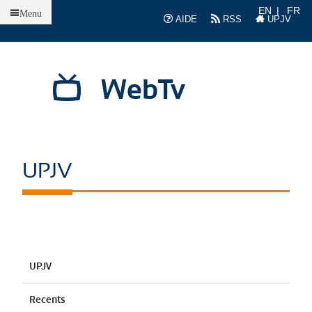
Accueil
EN
FR
Menu
AIDE
RSS
UPJV
WebTv
UPJV
UPJV
Recents