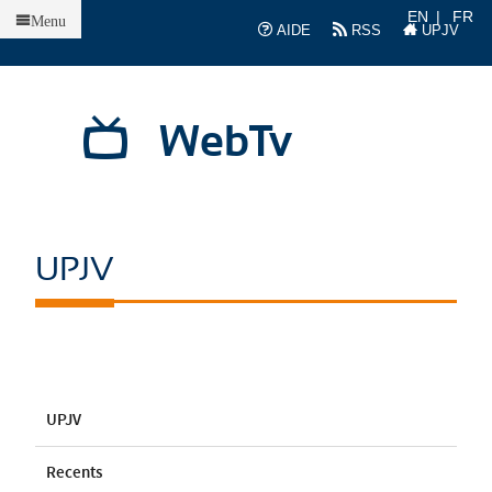
Accueil
EN
FR
Menu
AIDE
RSS
UPJV
WebTv
UPJV
UPJV
Recents