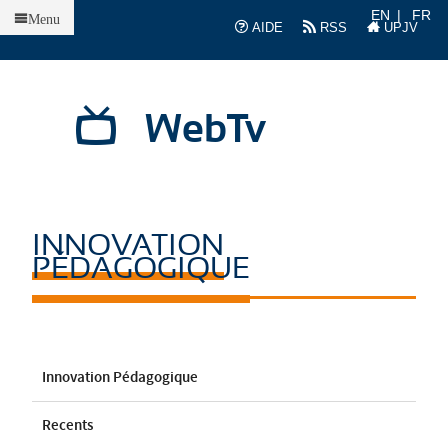
Accueil
EN
FR
Menu
AIDE
RSS
UPJV
WebTv
INNOVATION
PÉDAGOGIQUE
Innovation Pédagogique
Recents