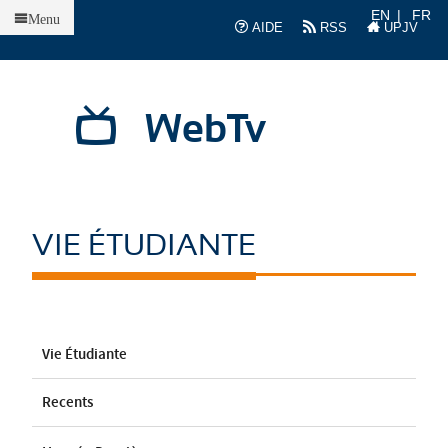
Accueil
EN
FR
Menu
AIDE
RSS
UPJV
WebTv
VIE ÉTUDIANTE
Vie Étudiante
Recents