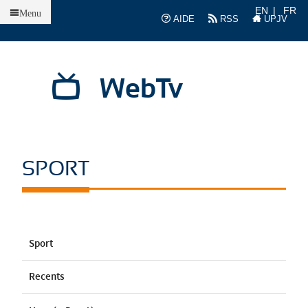
Accueil
EN
FR
Menu
AIDE
RSS
UPJV
WebTv
SPORT
Sport
Recents