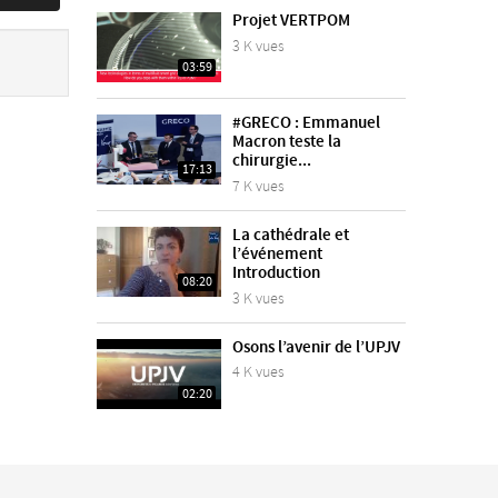
Projet VERTPOM
3 K vues
03:59
#GRECO : Emmanuel
Macron teste la
chirurgie...
17:13
7 K vues
La cathédrale et
l’événement
Introduction
08:20
3 K vues
Osons l’avenir de l’UPJV
4 K vues
02:20