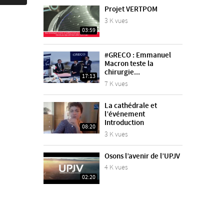
Projet VERTPOM
3 K vues
03:59
#GRECO : Emmanuel
Macron teste la
chirurgie...
17:13
7 K vues
La cathédrale et
l’événement
Introduction
08:20
3 K vues
Osons l’avenir de l’UPJV
4 K vues
02:20