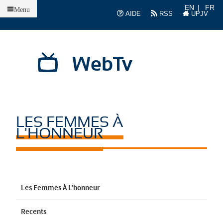
Accueil
EN
FR
Menu
AIDE
RSS
UPJV
WebTv
LES FEMMES À
L'HONNEUR
Les Femmes À L'honneur
Recents