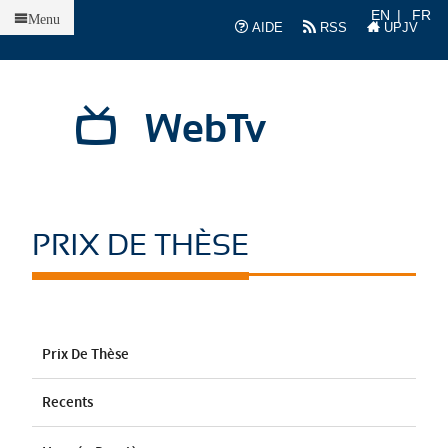
Accueil
EN
FR
Menu
AIDE
RSS
UPJV
WebTv
PRIX DE THÈSE
Prix De Thèse
Recents