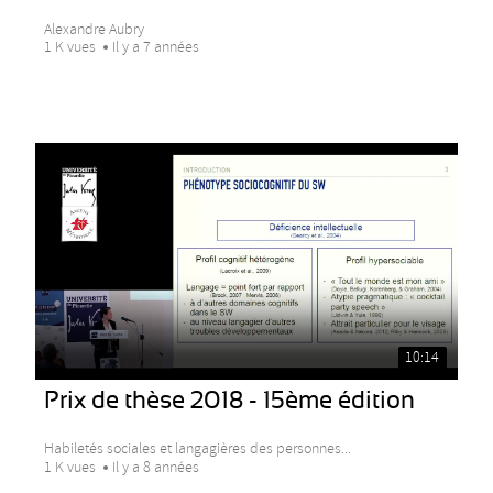
Alexandre Aubry
1 K vues
Il y a 7 années
10:14
Prix de thèse 2018 - 15ème édition
Habiletés sociales et langagières des personnes...
1 K vues
Il y a 8 années