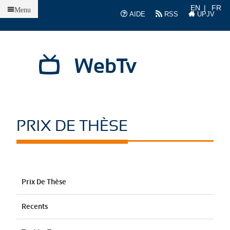
Accueil
EN
FR
Menu
AIDE
RSS
UPJV
WebTv
PRIX DE THÈSE
Prix De Thèse
Recents