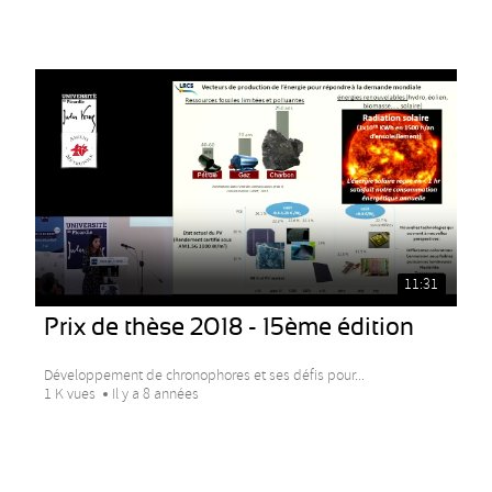
11:31
Prix de thèse 2018 - 15ème édition
Développement de chronophores et ses défis pour...
1 K vues
Il y a 8 années