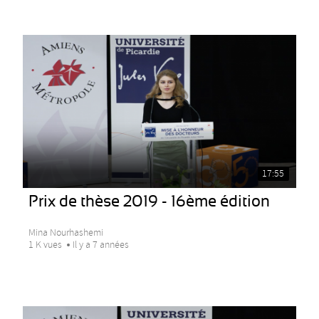
17:55
Prix de thèse 2019 - 16ème édition
Mina Nourhashemi
1 K vues
Il y a 7 années