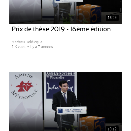
16:29
Prix de thèse 2019 - 16ème édition
Mathieu Deldicque
1 K vues
Il y a 7 années
10:12