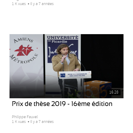
1 K vues
Il y a 7 années
16:28
Prix de thèse 2019 - 16ème édition
Philippe Fauvel
1 K vues
Il y a 7 années