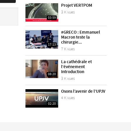
Projet VERTPOM
3 K vues
03:59
#GRECO : Emmanuel
Macron teste la
chirurgie...
17:13
7 K vues
La cathédrale et
l’événement
Introduction
08:20
3 K vues
Osons l’avenir de l’UPJV
4 K vues
02:20