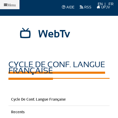
Accueil
EN
FR
Menu
AIDE
RSS
UPJV
WebTv
CYCLE DE CONF. LANGUE
FRANÇAISE
Cycle De Conf. Langue Française
Recents