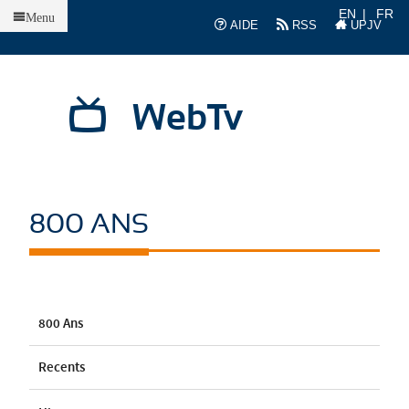
Accueil
EN
FR
Menu
AIDE
RSS
UPJV
WebTv
800 ANS
800 Ans
Recents