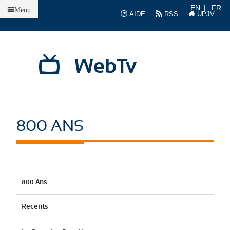
Accueil
EN
FR
Menu
AIDE
RSS
UPJV
WebTv
800 ANS
800 Ans
Recents