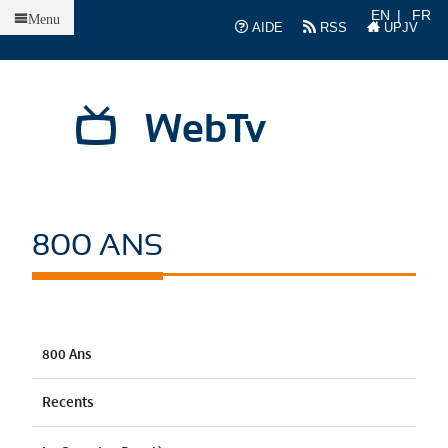
Accueil
EN
FR
Menu
AIDE
RSS
UPJV
WebTv
800 ANS
800 Ans
Recents