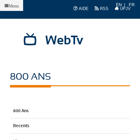
Accueil
EN
FR
Menu
AIDE
RSS
UPJV
WebTv
800 ANS
800 Ans
Recents