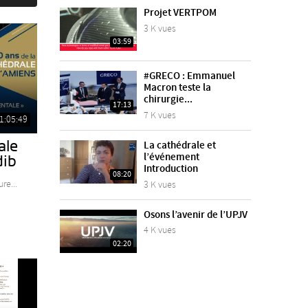
Projet VERTPOM
3 K vues
03:59
#GRECO : Emmanuel
Macron teste la
chirurgie...
17:13
7 K vues
1:05:49
ale
La cathédrale et
l’événement
dib
Introduction
08:20
re...
3 K vues
Osons l’avenir de l’UPJV
4 K vues
02:20