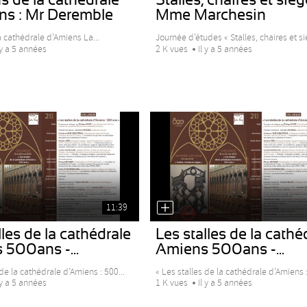
ns : Mr Deremble
Mme Marchesin
 cathédrale d’Amiens La...
Journée d’études « Stalles, chaires et siè
 y a 5 années
2 K vues
Il y a 5 années
11:39
les de la cathédrale
Les stalles de la cathé
500ans -...
Amiens 500ans -...
de la cathédrale d’Amiens : 500...
« Les stalles de la cathédrale d’Amiens :
 y a 5 années
1 K vues
Il y a 5 années