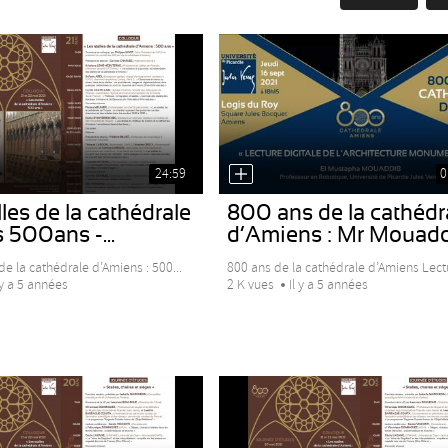
24:59
0
les de la cathédrale
800 ans de la cathédr
500ans -...
d’Amiens : Mr Mouad
de la cathédrale d’Amiens : 500...
800 ans de la cathédrale d’Amiens Lectu
 y a 5 années
2 K vues
Il y a 5 années