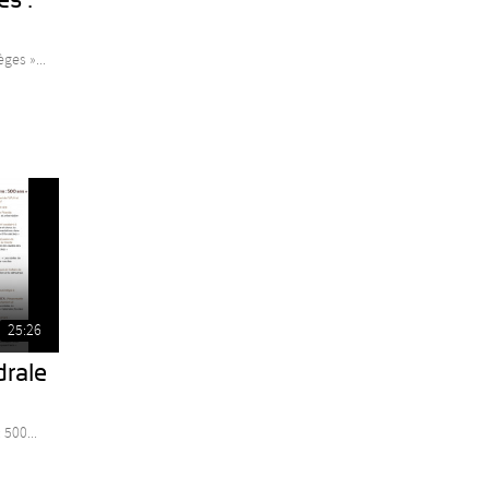
ges »...
25:26
drale
 500...