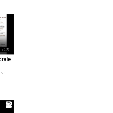
25:31
drale
 500...