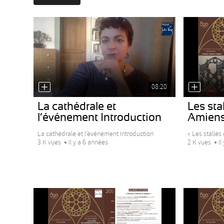
08:20
La cathédrale et
Les stal
l’événement Introduction
Amiens 
La cathédrale et l’événement Introduction
« Les stalles 
3 K vues
Il y a 6 années
2 K vues
Il