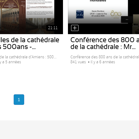
21:11
les de la cathédrale
Conférence des 800 
500ans -...
de la cathédrale : Mr...
de la cathédrale d’Amiens : 500...
Conférence des 800 ans de la cathédrale
 y a 5 années
841 vues
Il y a 6 années
1