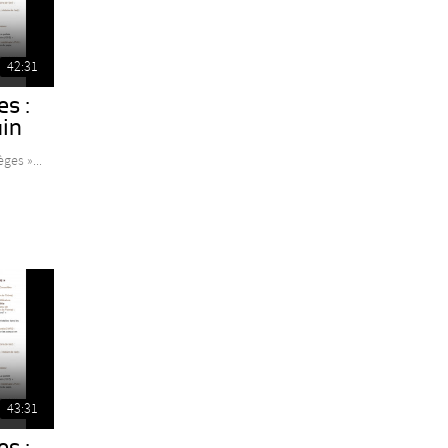
42:31
es :
in
ges »...
43:31
es :