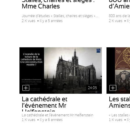
Mme Charles
d’Amie
Journée d’études « Stalles, chaires et sièges »...
800 ans de la
2 K vues
Il y a 5 années
2 K vues
Il
24:05
La cathédrale et
Les stal
l’événement Mr
Amiens 
Helfenstein
La cathédrale et l’événement Mr Helfenstein
« Les stalles 
1 K vues
Il y a 6 années
1 K vues
Il