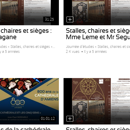
31:25
 chaires et sièges :
Stalles, chaires et sièg
agane
Mme Leme et Mr Segu
des « Stalles, chaires et sièges »...
Journée d’études « Stalles, chaires et siè
 y a 5 années
2 K vues
Il y a 5 années
01:01:12
 de la cathédrale
Stalles, chaires et sièg