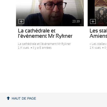
20:39
La cathédrale et
Les stal
l’événement Mr Rykner
Amiens 
La cathédrale et l’événement Mr Rykner
« Les stalles 
1 K vues
Il y a 6 années
1 K vues
Il
HAUT DE PAGE