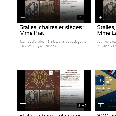
29:28
Stalles, chaires et sièges :
Stalles,
Mme Piat
Mme L
Journée d’études « Stalles, chaires et sièges »...
Journée d’étu
2 K vues
Il y a 5 années
2 K vues
Il
31:59
Stalles, chaires et sièges :
800 ans