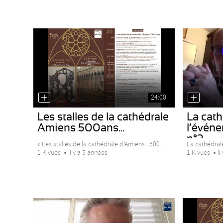
24:00
Les stalles de la cathédrale
La cath
Amiens 500ans...
l’évén
n°2
« Les stalles de la cathédrale d’Amiens : 500...
La cathédral
1 K vues
Il y a 5 années
1 K vues
Il