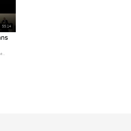
55:14
ans
...