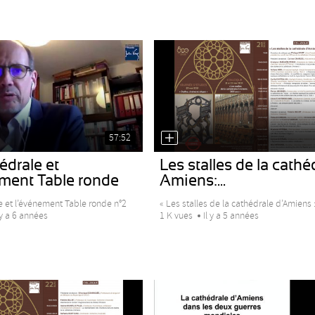
57:52
édrale et
Les stalles de la cathé
ement Table ronde
Amiens:...
e et l’événement Table ronde n°2
« Les stalles de la cathédrale d’Amiens :
 y a 6 années
1 K vues
Il y a 5 années