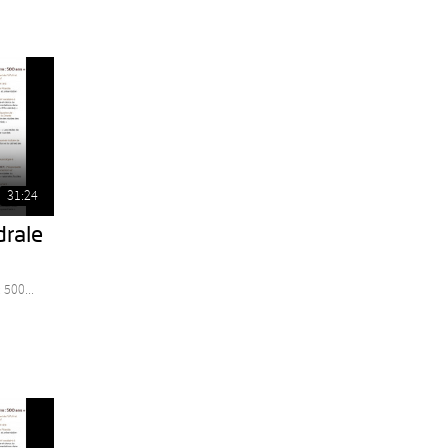
31:24
drale
 500...