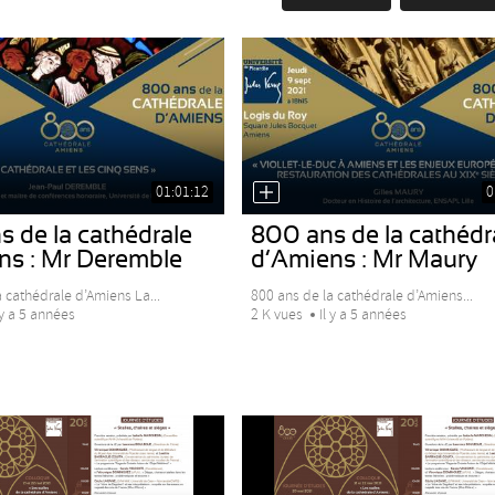
01:01:12
0
 de la cathédrale
800 ans de la cathédr
ns : Mr Deremble
d’Amiens : Mr Maury
 cathédrale d’Amiens La...
800 ans de la cathédrale d’Amiens...
 y a 5 années
2 K vues
Il y a 5 années