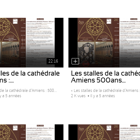
22:16
les de la cathédrale
Les stalles de la cathé
 :...
Amiens 500ans...
de la cathédrale d’Amiens : 500...
« Les stalles de la cathédrale d’Amiens :
 y a 5 années
2 K vues
Il y a 5 années