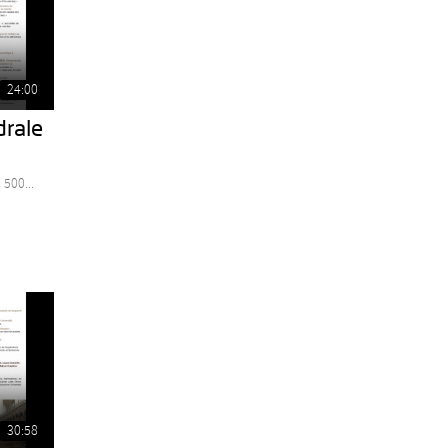
24:00
drale
 500...
30:58