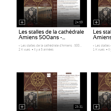
24:59
Les stalles de la cathédrale
Les stal
Amiens 500ans -...
Amiens 
« Les stalles de la cathédrale d’Amiens : 500...
« Les stalles 
2 K vues
Il y a 5 années
1 K vues
Il
25:31