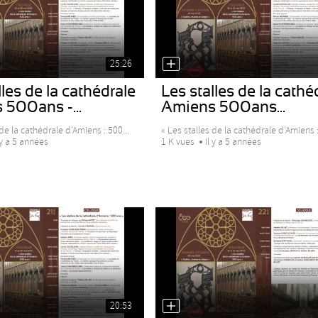
25:26
les de la cathédrale
Les stalles de la cathé
500ans -...
Amiens 500ans...
de la cathédrale d’Amiens : 500...
« Les stalles de la cathédrale d’Amiens :
 y a 5 années
1 K vues
Il y a 5 années
20:53