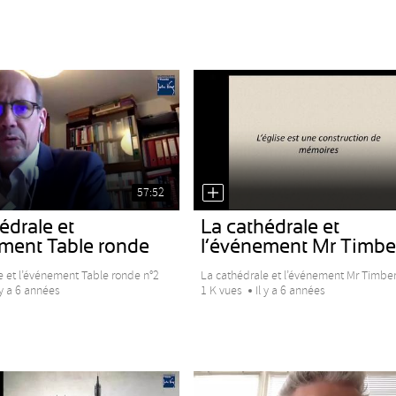
57:52
édrale et
La cathédrale et
ement Table ronde
l’événement Mr Timbe
e et l’événement Table ronde n°2
La cathédrale et l’événement Mr Timber
 y a 6 années
1 K vues
Il y a 6 années