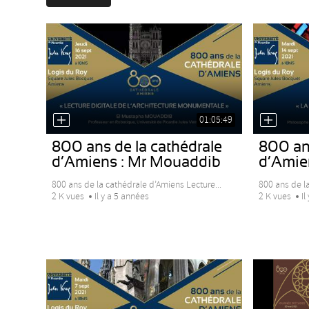
01:05:49
800 ans de la cathédrale
800 ans
d’Amiens : Mr Mouaddib
d’Amie
800 ans de la cathédrale d’Amiens Lecture...
800 ans de la
2 K vues
Il y a 5 années
2 K vues
Il