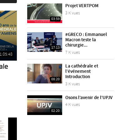
Projet VERTPOM
3 K vues
03:59
#GRECO : Emmanuel
Macron teste la
chirurgie...
17:13
7 K vues
1:05:48
ale
La cathédrale et
l’événement
Introduction
08:20
3 K vues
Osons l’avenir de l’UPJV
4 K vues
02:20