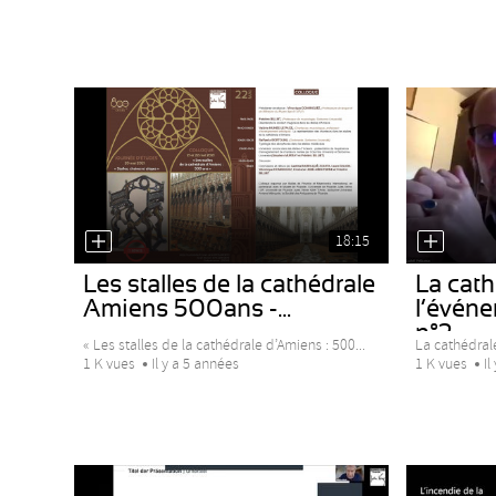
18:15
Les stalles de la cathédrale
La cath
Amiens 500ans -...
l’évén
n°2
« Les stalles de la cathédrale d’Amiens : 500...
La cathédral
1 K vues
Il y a 5 années
1 K vues
Il