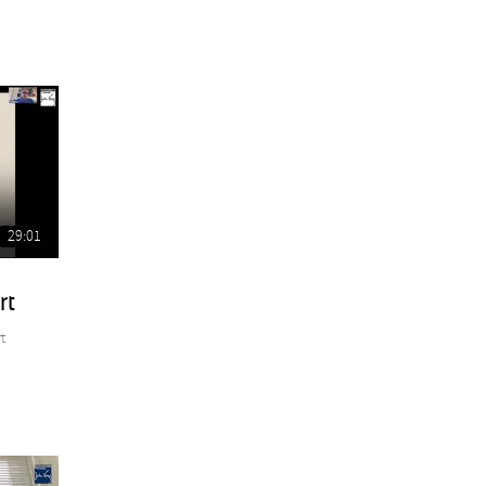
29:01
rt
t