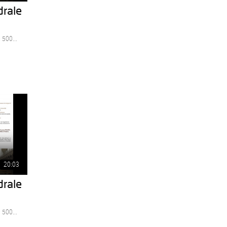
drale
 500...
20:03
drale
 500...