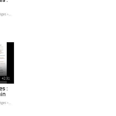
ges »...
42:31
es :
in
ges »...