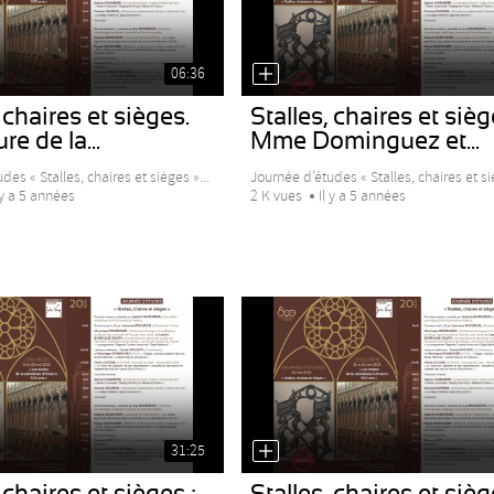
06:36
 chaires et sièges.
Stalles, chaires et sièg
e de la...
Mme Dominguez et...
des « Stalles, chaires et sièges »...
Journée d’études « Stalles, chaires et siè
 y a 5 années
2 K vues
Il y a 5 années
31:25
 chaires et sièges :
Stalles, chaires et sièg