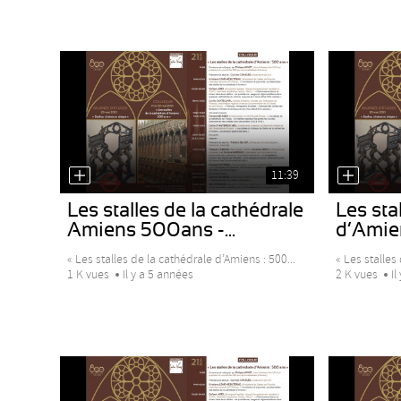
11:39
Les stalles de la cathédrale
Les stal
Amiens 500ans -...
d’Amiens
« Les stalles de la cathédrale d’Amiens : 500...
« Les stalles 
1 K vues
Il y a 5 années
2 K vues
Il