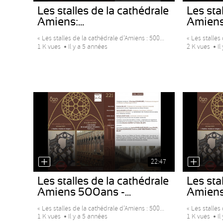
Les stalles de la cathédrale
Les stal
Amiens:...
Amiens 
« Les stalles de la cathédrale d’Amiens : 500...
« Les stalles 
1 K vues
Il y a 5 années
2 K vues
Il
22:47
Les stalles de la cathédrale
Les stal
Amiens 500ans -...
Amiens 
« Les stalles de la cathédrale d’Amiens : 500...
« Les stalles 
1 K vues
Il y a 5 années
1 K vues
Il