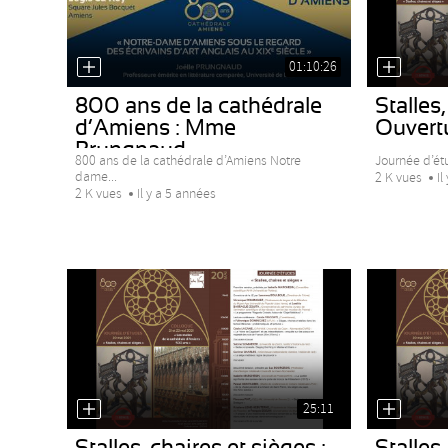
01:10:26
800 ans de la cathédrale
Stalles,
d’Amiens : Mme
Ouvertur
Prungnaud
800 ans de la cathédrale d’Amiens Notre
Journée d’étu
dame...
2 K vues
Il
2 K vues
Il y a 5 années
25:11
Stalles, chaires et sièges :
Stalles,