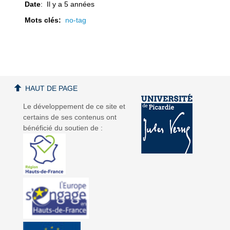
Date
: Il y a 5 années
Mots clés:
no-tag
a
a
HAUT DE PAGE
Le développement de ce site et
certains de ses contenus ont
v
v
bénéficié du soutien de :
i
i