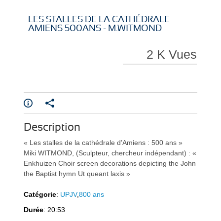
i
i
LES STALLES DE LA CATHÉDRALE
AMIENS 500ANS - M.WITMOND
2 K Vues
r
r
Description
e
e
« Les stalles de la cathédrale d’Amiens : 500 ans »
Miki WITMOND, (Sculpteur, chercheur indépendant) : «
Enkhuizen Choir screen decorations depicting the John
the Baptist hymn Ut queant laxis »
Catégorie
:
UPJV
,
800 ans
l
l
Durée
: 20:53