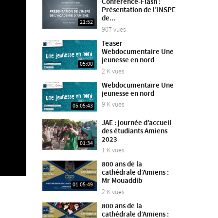
Conférence-Flash :
Présentation de l’INSPE
de...
21:52
907 vues
Teaser
Webdocumentaire Une
jeunesse en nord
05:00
2 K vues
Webdocumentaire Une
jeunesse en nord
9 K vues
05:05:43
JAE : journée d’accueil
des étudiants Amiens
2023
01:34
1 K vues
800 ans de la
cathédrale d’Amiens :
Mr Mouaddib
01:05:49
2 K vues
800 ans de la
cathédrale d’Amiens :