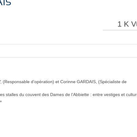
IS
e
e
1 K V
l
l
Responsable d’opération) et Corinne GARDAIS, (Spécialiste de
es stalles du couvent des Dames de l’Abbiette : entre vestiges et cultu
 »
a
a