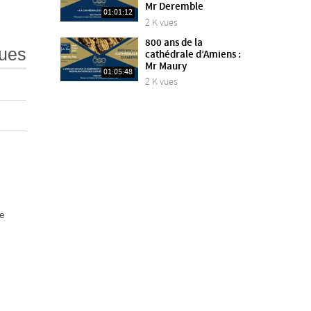
Mr Deremble
01:01:12
2 K vues
800 ans de la
ues
cathédrale d’Amiens :
Mr Maury
01:05:48
2 K vues
re