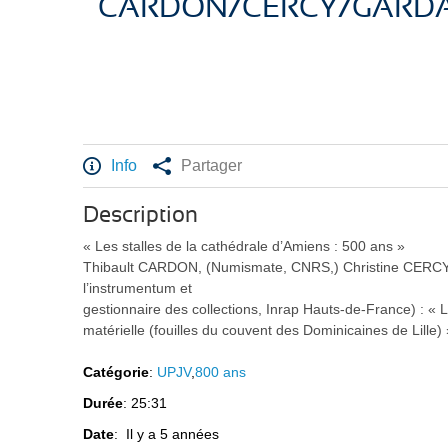
CARDON/CERCY/GARDA
Info
Partager
Description
« Les stalles de la cathédrale d’Amiens : 500 ans »
Thibault CARDON, (Numismate, CNRS,) Christine CERCY, (
l’instrumentum et
gestionnaire des collections, Inrap Hauts-de-France) : « L
matérielle (fouilles du couvent des Dominicaines de Lille)
Catégorie
:
UPJV
,
800 ans
Durée
: 25:31
Date
: Il y a 5 années