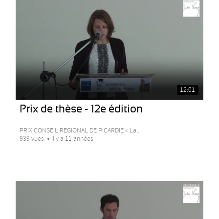
12:01
Prix de thèse - 12e édition
PRIX CONSEIL REGIONAL DE PICARDIE « La...
939 vues
Il y a 11 années