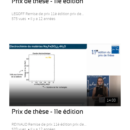
Prix de thèse - 11e édition
LEGOFF Remise de prix 11è édition prix de...
575 vues
Il y a 12 années
14:00
Prix de thèse - 11e édition
REYNAUD Remise de prix 11è édition prix de...
570 vues
Il y a 12 années