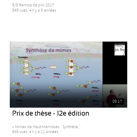
9/9 Remise de prix 2017
649 vues
Il y a 9 années
09:17
Prix de thèse - 12e édition
« Mimes de Haut-Mannoses : Synthèse,...
646 vues
Il y a 11 années