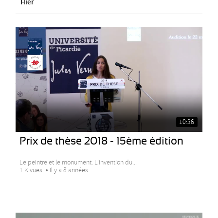
Hier
10:36
Prix de thèse 2018 - 15ème édition
Le peintre et le monument. L'invention du...
1 K vues
Il y a 8 années