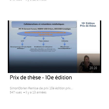
20:20
Prix de thèse - 10e édition
SimonObrien Remise de prix 10è édition prix...
547 vues
Il y a 13 années