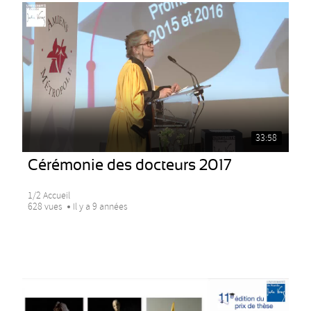
33:58
Cérémonie des docteurs 2017
1/2 Accueil
628 vues
Il y a 9 années