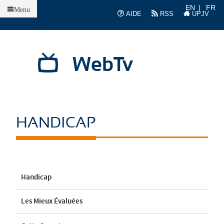
Accueil
EN
FR
Menu
AIDE
RSS
UPJV
WebTv
HANDICAP
Handicap
Les Mieux Évaluées