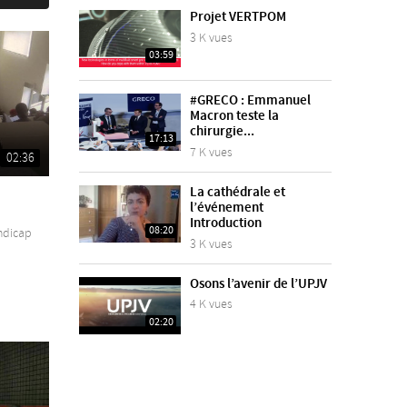
Projet VERTPOM
3 K vues
03:59
#GRECO : Emmanuel
Macron teste la
chirurgie...
17:13
7 K vues
02:36
La cathédrale et
l’événement
Introduction
08:20
ndicap
3 K vues
Osons l’avenir de l’UPJV
4 K vues
02:20