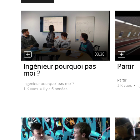
03:38
Ingénieur pourquoi pas
Partir
moi ?
Partir
Ingénieur pourquoi pas moi ?
1 K vues
Il
1 K vues
Il y a 6 années