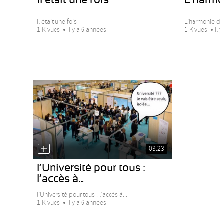
Il était une fois
L’harmonie d
1 K vues
Il y a 6 années
1 K vues
Il
03:23
l’Université pour tous :
l’accès à...
l’Université pour tous : l’accès à...
1 K vues
Il y a 6 années