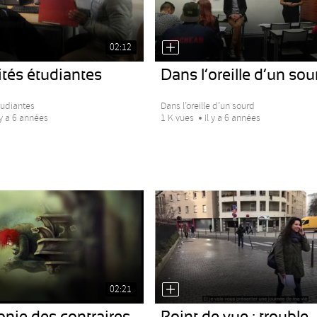
02:12
ités étudiantes
Dans l’oreille d’un sou
tudiantes
Dans l’oreille d’un sourd
 y a 6 années
1 K vues
Il y a 6 années
02:21
nie des contraires
Point de vue : trouble