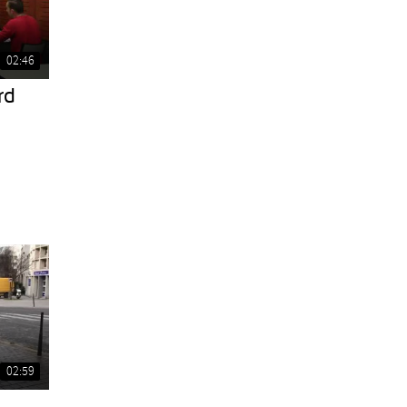
02:46
rd
02:59