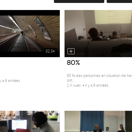
02:34
80%
80 % des personnes en situation de ha
ont...
 y a 6 années
1 K vues
Il y a 6 années