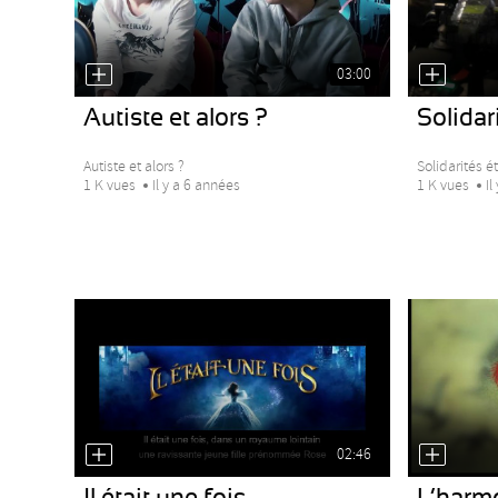
03:00
Autiste et alors ?
Solidar
Autiste et alors ?
Solidarités é
1 K vues
Il y a 6 années
1 K vues
Il
02:46
Il était une fois
L’harmo