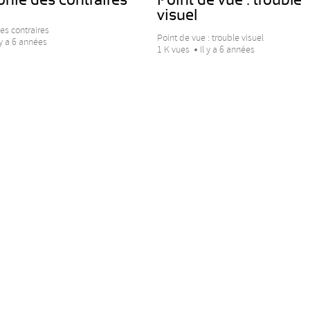
visuel
es contraires
Point de vue : trouble visuel
 y a 6 années
1 K vues
Il y a 6 années