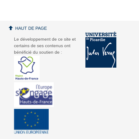
HAUT DE PAGE
a
a
Le développement de ce site et
certains de ses contenus ont
bénéficié du soutien de :
v
v
i
i