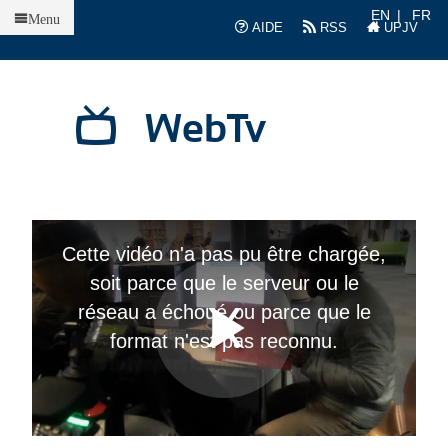
Accueil
EN
FR
Menu
AIDE
RSS
UPJV
WebTv
T
h
Cette vidéo n'a pas pu être chargée,
i
s
soit parce que le serveur ou le
i
L
L
s
réseau a échoué ou parce que le
a
m
format n'est pas reconnu.
o
d
a
l
w
i
n
d