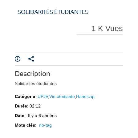
i
i
o
w
.
SOLIDARITÉS ÉTUDIANTES
1 K Vues
r
r
Description
e
e
Solidarités étudiantes
Catégorie
:
UPJV
,
Vie étudiante
,
Handicap
Durée
: 02:12
Date
: Il y a 6 années
Mots clés:
no-tag
l
l