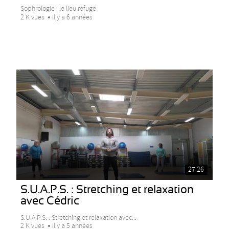
Sophrologie : le lieu refuge
2 K vues
Il y a 6 années
27:26
S.U.A.P.S. : Stretching et relaxation
avec Cédric
S.U.A.P.S. : Stretching et relaxation avec...
2 K vues
Il y a 5 années