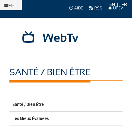
Accueil
EN
FR
Menu
AIDE
RSS
UPJV
WebTv
SANTÉ / BIEN ÊTRE
Santé / Bien Être
Les Mieux Évaluées