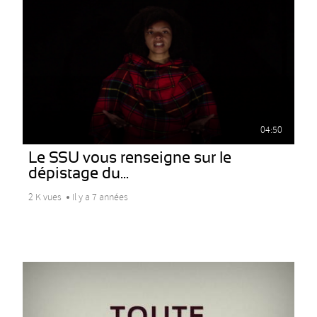
04:50
Le SSU vous renseigne sur le
dépistage du...
2 K vues
Il y a 7 années