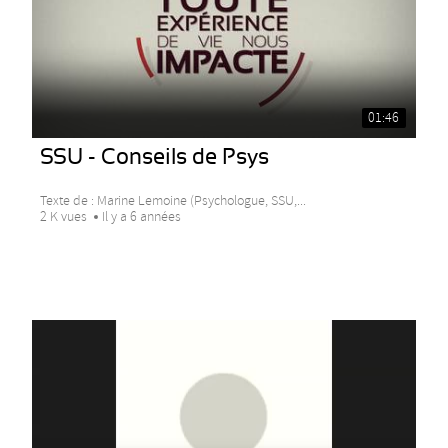
01:46
SSU - Conseils de Psys
Texte de : Marine Lemoine (Psychologue, SSU,...
2 K vues
Il y a 6 années