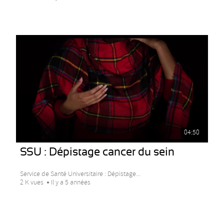
04:50
SSU : Dépistage cancer du sein
Service de Santé Universitaire : Dépistage...
2 K vues
Il y a 5 années