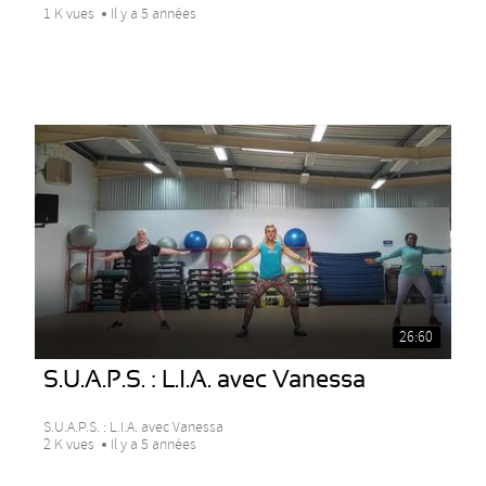
1 K vues
Il y a 5 années
26:60
S.U.A.P.S. : L.I.A. avec Vanessa
S.U.A.P.S. : L.I.A. avec Vanessa
2 K vues
Il y a 5 années