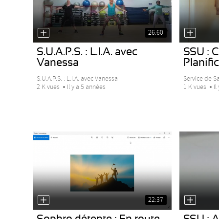
26:60
S.U.A.P.S. : L.I.A. avec
SSU : C
Vanessa
Planifi
S.U.A.P.S. : L.I.A. avec Vanessa
Service de Sa
2 K vues
Il y a 5 années
1 K vues
Il
22:37
Sophro détente : En route
SSU : 