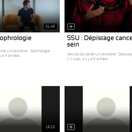
01:49
Sophrologie
SSU : Dépistage cance
sein
nté Universitaire : Sophrologie
Service de Santé Universitaire : Dépistag
 y a 5 années
2 K vues
Il y a 5 années
16:23