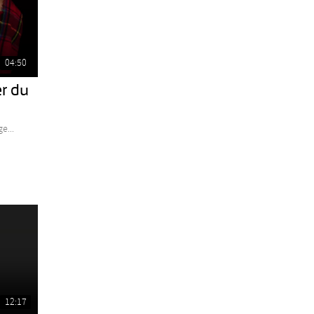
04:50
r du
e...
12:17