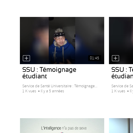
01:45
SSU : Témoignage
SSU : 
étudiant
étudian
Service de Santé Universitaire : Témoignage...
Service de Sa
1 K vues
Il y a 5 années
1 K vues
Il