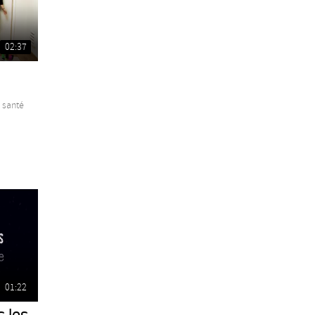
02:37
e santé
01:22
 les