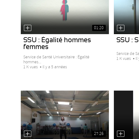
01:20
SSU : Égalité hommes
SSU : 
femmes
Service de Sa
Service de Santé Universitaire : Égalité
1 K vues
Il
hommes...
1 K vues
Il y a 5 années
27:26