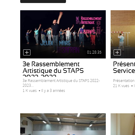
01:28:35
3e Rassemblement
Présen
Artistique du STAPS
Service 
2022-2023
3e Rassemblement Artistique du STAPS 2022-
Présentation 
2023...
21 K vues
1 K vues
Il y a 3 années