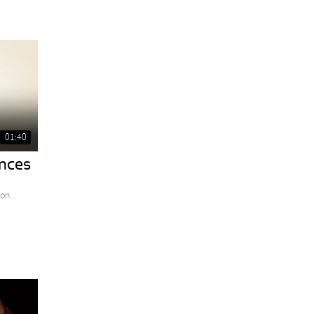
01:40
ences
on...