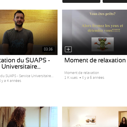
03:36
tation du SUAPS -
Moment de relaxation
Universitaire...
Moment de relaxation
du SUAPS - Service Universitaire...
1 K vues
Il y a 6 années
Il y a 4 années