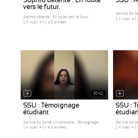
vers le futur.
Service de Sa
Sophro détente : En route vers le futur.
1 K vues
Il
1 K vues
Il y a 6 années
00:42
SSU : Témoignage
SSU : 
étudiant
étudian
Service de Santé Universitaire : Témoignage...
Service de Sa
1 K vues
Il y a 5 années
1 K vues
Il