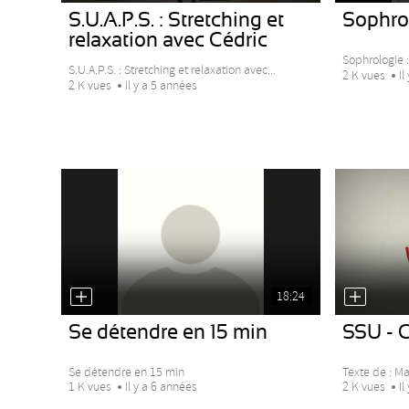
S.U.A.P.S. : Stretching et
Sophrol
relaxation avec Cédric
Sophrologie :
S.U.A.P.S. : Stretching et relaxation avec...
2 K vues
Il
2 K vues
Il y a 5 années
18:24
Se détendre en 15 min
SSU - C
Se détendre en 15 min
Texte de : M
1 K vues
Il y a 6 années
2 K vues
Il