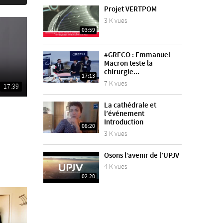
Projet VERTPOM
3 K vues
03:59
#GRECO : Emmanuel
Macron teste la
chirurgie...
17:13
7 K vues
17:39
La cathédrale et
l’événement
Introduction
08:20
3 K vues
Osons l’avenir de l’UPJV
4 K vues
02:20