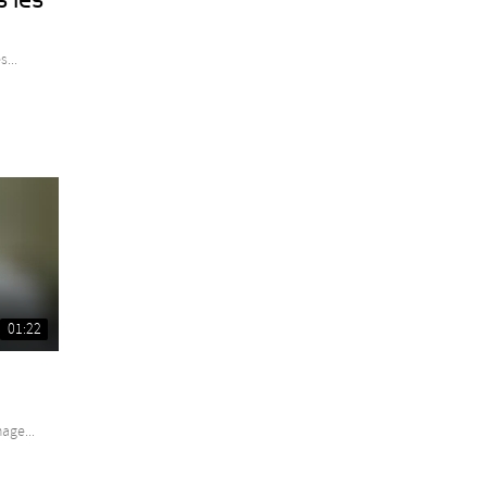
...
01:22
age...