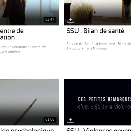
02:47
entre de
SSU : Bilan de santé
cation
Service de Santé Universitaire : Bilan d
nté Universitaire : Centre de...
1 K vues
Il y a 5 années
 y a 5 années
01:06
Aide psychologique
SSU : Violences envers