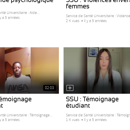
femmes
nté Universitaire : Aide...
Service de Santé Universitaire : Violences
 y a 5 années
2 K vues
Il y a 5 années
02:03
Témoignage
SSU : Témoignage
t
étudiant
nté Universitaire : Témoignage...
Service de Santé Universitaire : Témoign
 y a 5 années
1 K vues
Il y a 5 années