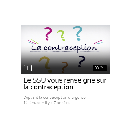
03:35
Le SSU vous renseigne sur
la contraception
Dépliant la contraception d’urgence :...
12 K vues
Il y a 7 années