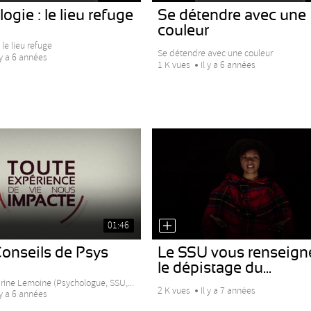
ogie : le lieu refuge
Se détendre avec une
couleur
 le lieu refuge
Se détendre avec une couleur
 y a 6 années
1 K vues
Il y a 6 années
01:46
onseils de Psys
Le SSU vous renseign
le dépistage du...
arine Lemoine (Psychologue, SSU,...
2 K vues
Il y a 7 années
 y a 6 années