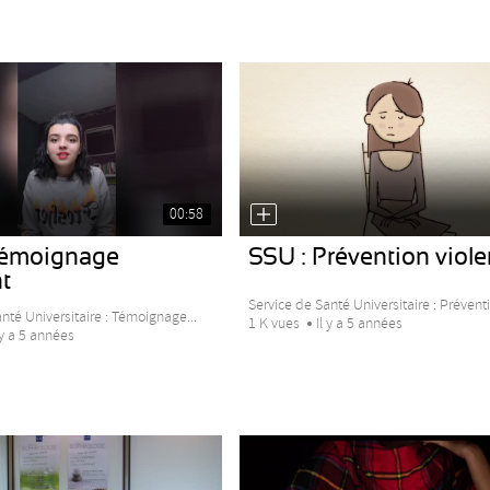
00:58
Témoignage
SSU : Prévention viol
t
Service de Santé Universitaire : Préventi
nté Universitaire : Témoignage...
1 K vues
Il y a 5 années
 y a 5 années