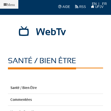
Accueil
EN
FR
Menu
AIDE
RSS
UPJV
WebTv
SANTÉ / BIEN ÊTRE
Santé / Bien Être
Commentées